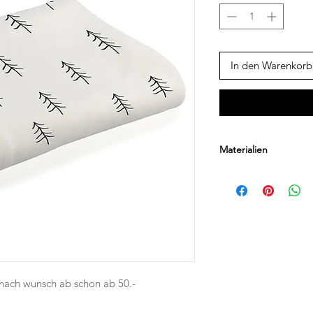
In den Warenkorb
Materialien
Du hast schon immer 
aber nirgends? Du suc
Baby? Du möchtest ei
nicht führt? Kein Pro
finden bestimmt eine
nach wunsch ab schon ab 50.-