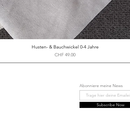
Schnellansicht
Husten- & Bauchwickel 0-4 Jahre
Preis
CHF 49.00
Abonniere meine News
Shop
Subscribe Now
Über Mich
Kontakt