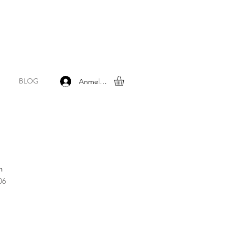
BLOG
Anmelden
h
06